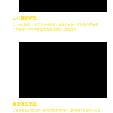
20分鐘清新洗
以20分鐘時間，極速清洗纖幼及合成纖維衣物，特別適合輕微髒
污的衣物，同時亦可為衣物去除異味，清新護衣。
自動定位裝置
金章牌自動定位裝置，每次完成洗衣程序，洗衣桶門會自動返回機