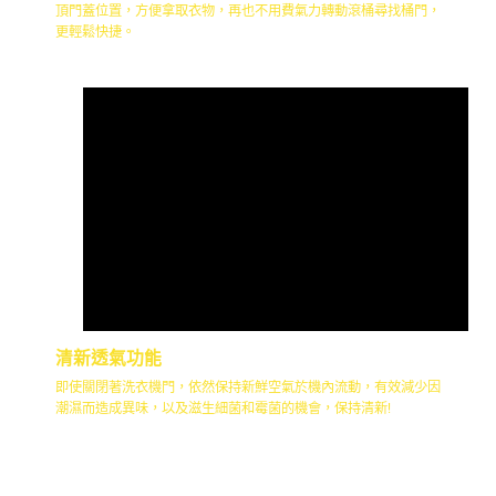
頂門蓋位置，方便拿取衣物，再也不用費氣力轉動滾桶尋找桶門，
更輕鬆快捷。
清新透氣功能
即使關閉著洗衣機門，依然保持新鮮空氣於機內流動，有效減少因
潮濕而造成異味，以及滋生細菌和霉菌的機會，保持清新!