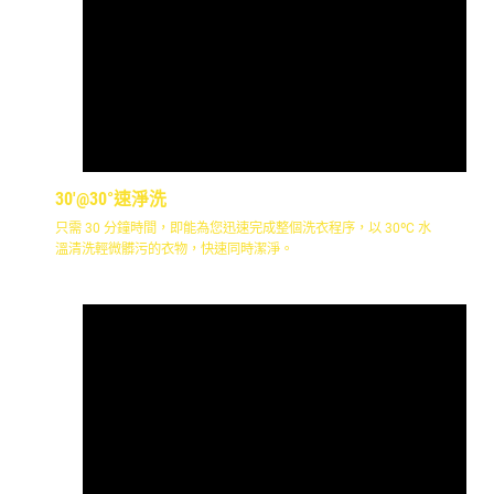
30'@30°速淨洗
只需 30 分鐘時間，即能為您迅速完成整個洗衣程序，以 30ºC 水
溫清洗輕微髒污的衣物，快速同時潔淨。