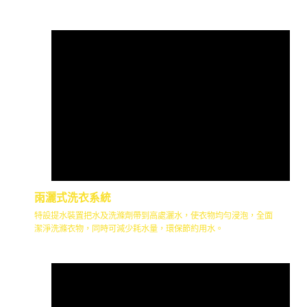
雨灑式洗衣系統
特設提水裝置把水及洗滌劑帶到高處灑水，使衣物均勻浸泡，全面
潔淨洗滌衣物，同時可減少耗水量，環保節約用水。