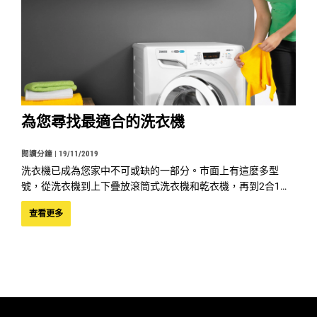
為您尋找最適合的洗衣機
閱讀分鐘 |
19/11/2019
洗衣機已成為您家中不可或缺的一部分。市面上有這麼多型
號，從洗衣機到上下疊放滾筒式洗衣機和乾衣機，再到2合1洗
衣乾衣機，應如何為您和您的家人選擇最合適的洗衣機呢？就
查看更多
讓我們給您一些小貼士，助您選擇最好的洗衣機！
當您選擇合適的洗衣機時，您需要考慮幾件事：您放置洗衣機
的空間、容量、衣物物料以及您每週洗衣服的次數等。可參考
以下資料以助您選擇最適合的金章牌洗衣機型號。