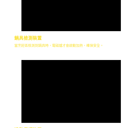
鍋具檢測裝置
當烹飪區檢測到鍋具時，電磁爐才會啟動加熱，確保安全。