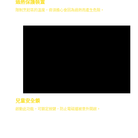
過熱保護裝置
限制烹飪區的溫度，毋須擔心會因為過熱而產生危險。
兒童安全鎖
啟動此功能，可鎖定按鍵，防止電磁爐被意外開啟。