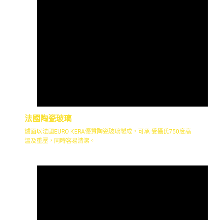
法國陶瓷玻璃
爐面以法國EURO KERA優質陶瓷玻璃製成，可承 受攝氏750度高
溫及重壓，同時容易清潔。