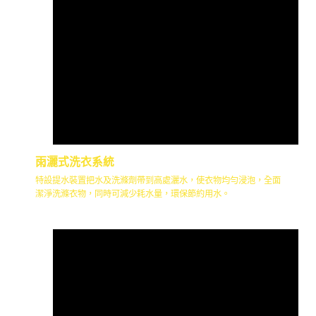
雨灑式洗衣系統
特設提水裝置把水及洗滌劑帶到高處灑水，使衣物均勻浸泡，全面
潔淨洗滌衣物，同時可減少耗水量，環保節約用水。