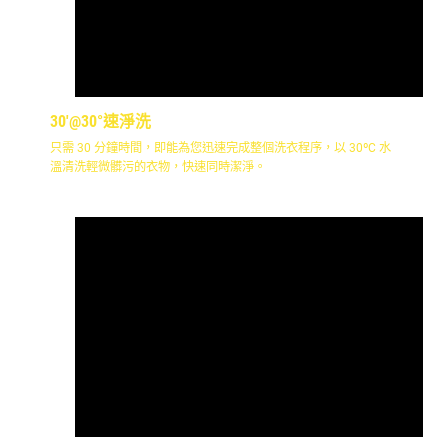
30'@30°速淨洗
只需 30 分鐘時間，即能為您迅速完成整個洗衣程序，以 30ºC 水
溫清洗輕微髒污的衣物，快速同時潔淨。