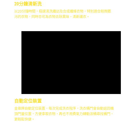
20分鐘清新洗
以20分鐘時間，極速清洗纖幼及合成纖維衣物，特別適合輕微髒
污的衣物，同時亦可為衣物去除異味，清新護衣。
自動定位裝置
金章牌自動定位裝置，每次完成洗衣程序，洗衣桶門會自動返回機
頂門蓋位置，方便拿取衣物，再也不用費氣力轉動滾桶尋找桶門，
更輕鬆快捷。