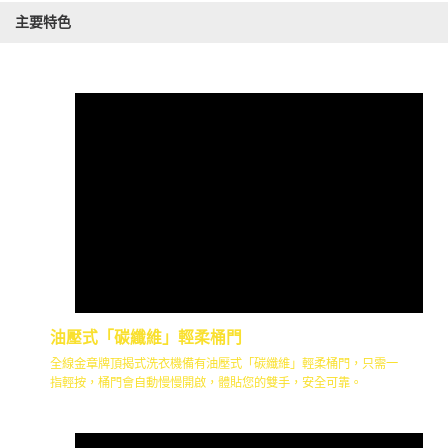
主要特色
油壓式「碳纖維」輕柔桶門
全線金章牌頂揭式洗衣機備有油壓式「碳纖維」輕柔桶門，只需一
指輕按，桶門會自動慢慢開啟，體貼您的雙手，安全可靠。