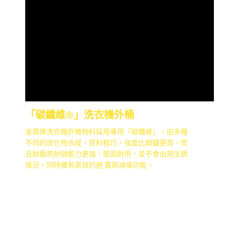
「碳纖維®」洗衣機外桶
金章牌洗衣機外桶物料採用專用「碳纖維」，由多種
不同的炭化物合成，質料輕巧，強度比鋼鐵更高，而
且耐磨熱耐蝕能力更強，堅固耐用，並不會出現生銹
情況，同時備有高效的避 震與減噪功能。