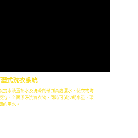
雨灑式洗衣系統
設提水裝置把水及洗滌劑帶到高處灑水，使衣物均
浸泡，全面潔淨洗滌衣物，同時可減少耗水量，環
節約用水。