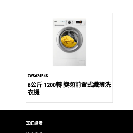
ZWS624B4S
6公斤 1200轉 變頻前置式纖薄洗
衣機
烹飪設備