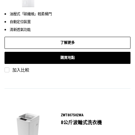
油壓式「碳纖維」輕柔桶門
自動定位裝置
清新透氣功能
了解更多
購買地點
加入比較
ZWT8075H2WA
8公斤波輪式洗衣機