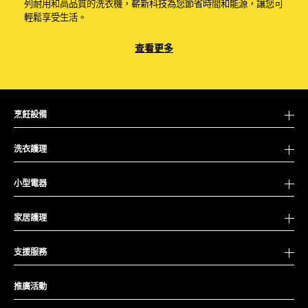
列耐用和高品質的洗衣機，嶄新科技為您節省時間和能源，讓您可
輕鬆享受生活。
洗衣機容量
查看更多
金章牌洗衣機系列的容量由6-8公斤可供選擇，可按需要選擇前置
式洗衣機或是上置式洗衣機。
變頻技術
烹飪設備
嶄新的變頻摩打更寧靜耐用，而且高效節省能源，同時節省25%的
洗衣時間但依然保持出色的洗衣效果。我們更為變頻摩打提供10年
洗衣護理
保養(只限摩打零件部分)，是信心的保證。
FLEXITIME 洗衣時間管理系統
小型電器
讓您自主控制洗衣時間，不再受單一的洗衣程序限制，一切由您決
定。不同的洗衣時間段，讓您根據衣物的髒污程度及個人需要自行
家居護理
調節洗衣時間。
安靜、耐久且節能
支援服務
只需20分鐘，即可快速清洗只有輕微髒污或合成纖維的衣物。
推廣活動