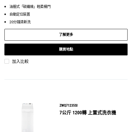
油壓式「碳纖維」輕柔桶門
自動定位裝置
20分鐘清新洗
了解更多
購買地點
加入比較
ZWQ71235SI
7公斤 1200轉 上置式洗衣機