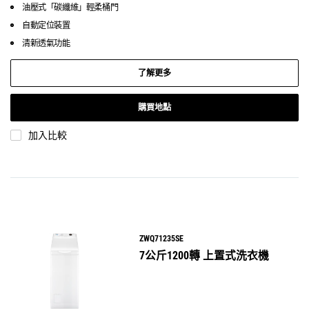
油壓式「碳纖維」輕柔桶門
自動定位裝置
清新透氣功能
了解更多
購買地點
加入比較
ZWQ71235SE
7公斤1200轉 上置式洗衣機