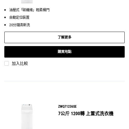
油壓式「碳纖維」輕柔桶門
自動定位裝置
20分鐘清新洗
了解更多
購買地點
加入比較
ZWQ71236SE
7公斤 1200轉 上置式洗衣機