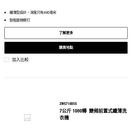
纖薄型設計，深度只有490毫米
智能變頻摩打
了解更多
購買地點
加入比較
ZWS714B5S
7公斤 1000轉 變頻前置式纖薄洗
衣機