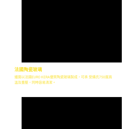
法國陶瓷玻璃
爐面以法國EURO KERA優質陶瓷玻璃製成，可承 受攝氏750度高
溫及重壓，同時容易清潔。