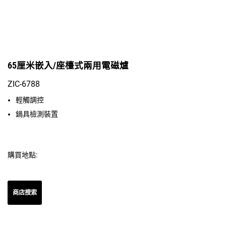
65厘米嵌入/座檯式兩用電磁爐
ZIC-6788
輕觸調控
鍋具檢測裝置
購買地點:
商店搜索