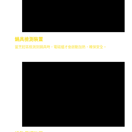
鍋具檢測裝置
當烹飪區檢測到鍋具時，電磁爐才會啟動加熱，確保安全。