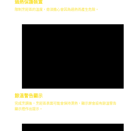
過熱保護裝置
限制烹飪區的溫度，毋須擔心會因為過熱而產生危險。
餘溫警告顯示
完成烹調後，烹飪區表面可能會保持燙熱，顯示屏會設有餘溫警告
顯示燈作出提示。