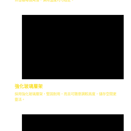
佈雪櫃每個角落，保持溫度均勻穩定。
強化玻璃層架
採用強化玻璃層架，堅固耐用，而且可隨意調較高度，儲存空間更
靈活。